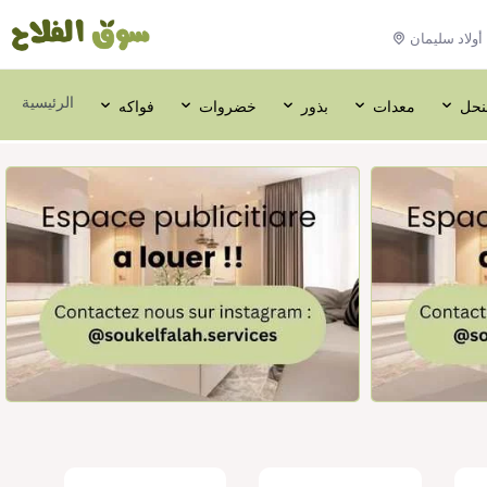
أولاد سليمان
الرئيسية
لنحل
معدات
بذور
خضروات
فواكه