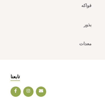
فواكه
بذور
معدات
تابعنا