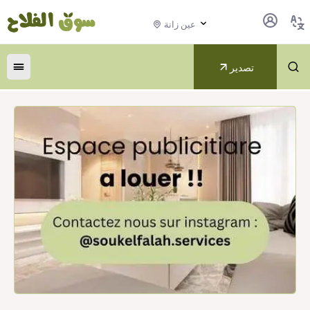
عين زانة
تصدير