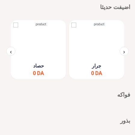
اضيفت حديثا
جرار
حصاد
0 DA
0 DA
فواكه
بذور