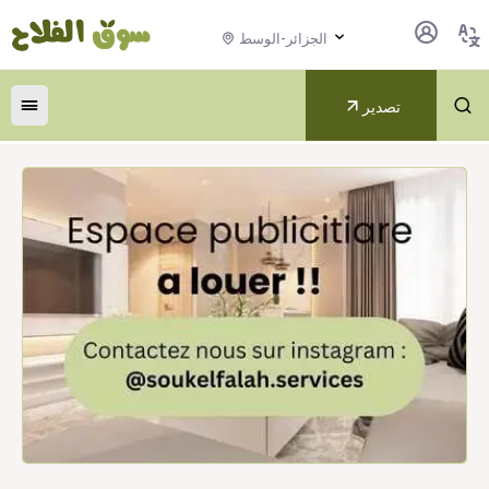
الجزائر-الوسط
تصدير