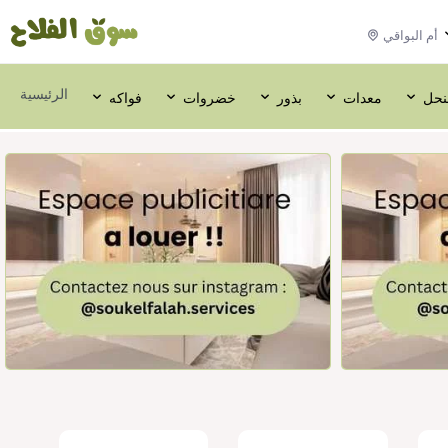
أم البواقي
الرئيسية
لنحل
معدات
بذور
خضروات
فواكه