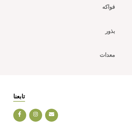
فواكه
بذور
معدات
تابعنا