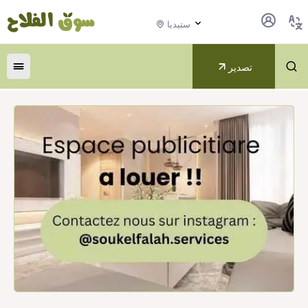
ستيديا
تصدير