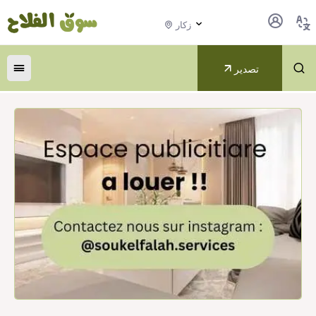
زكار
تصدير